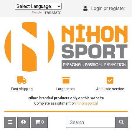
Login or register
Powered by
Translate
Fast shipping
Large stock
Accurate service
Nihon branded products only on this website
Complete assortiment on
nihonsport.nl
0