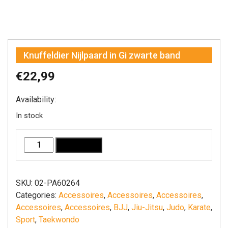
Knuffeldier Nijlpaard in Gi zwarte band
€
22,99
Availability:
In stock
Knuffeldier
Add to cart
Nijlpaard
in
Gi
SKU:
02-PA60264
zwarte
Categories:
Accessoires
,
Accessoires
,
Accessoires
,
band
Accessoires
,
Accessoires
,
BJJ
,
Jiu-Jitsu
,
Judo
,
Karate
,
quantity
Sport
,
Taekwondo