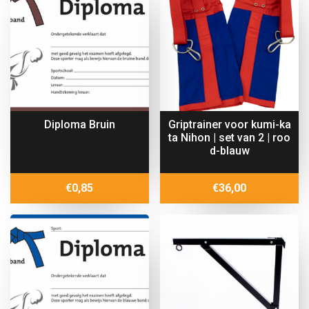
Diploma Bruin
Griptrainer voor kumi-ka
ta Nihon | set van 2 | roo
d-blauw
€
0,85
€
36,00