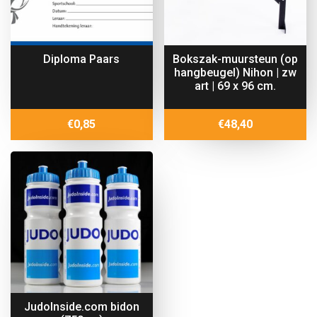
Diploma Paars
Bokszak-muursteun (op
hangbeugel) Nihon | zw
art | 69 x 96 cm.
€
0,85
€
48,40
JudoInside.com bidon