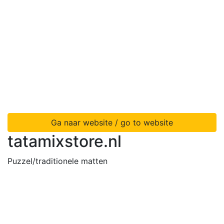
Ga naar website / go to website
tatamixstore.nl
Puzzel/traditionele matten