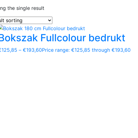
g the single result
Bokszak Fullcolour bedrukt
€
125,85
–
€
193,60
Price range: €125,85 through €193,60