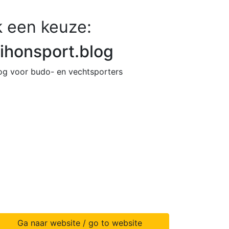
 een keuze:
ihonsport.blog
og voor budo- en vechtsporters
Ga naar website / go to website