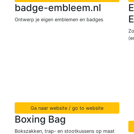
badge-embleem.nl
E
E
Ontwerp je eigen emblemen en badges
Zo
(e
Ga naar website / go to website
Boxing Bag
Bokszakken, trap- en stootkussens op maat