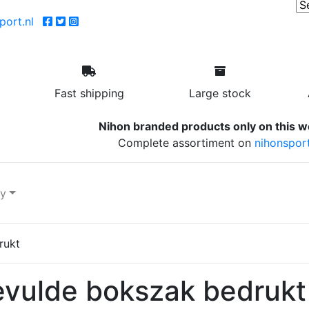
ort.nl
Fast shipping
Large stock
Nihon branded products only on this w
Complete assortiment on
nihonsport
ry
rukt
vulde bokszak bedrukt