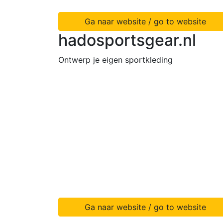
Ga naar website / go to website
hadosportsgear.nl
Ontwerp je eigen sportkleding
Ga naar website / go to website