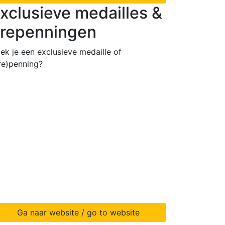
xclusieve medailles &
repenningen
ek je een exclusieve medaille of
re)penning?
Ga naar website / go to website