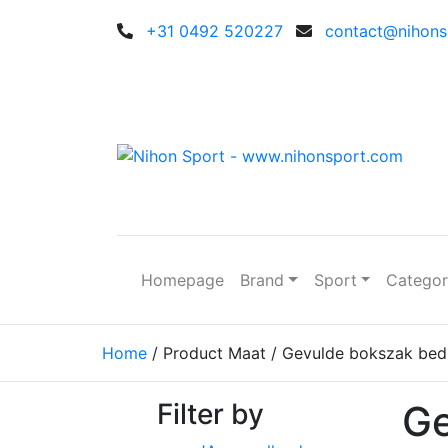
+31 0492 520227
contact@nihonsp
Homepage
Brand
Sport
Catego
Home
/ Product Maat / Gevulde bokszak bed
Filter by
Ge