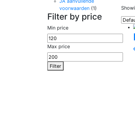
JA aanvullende
Showin
voorwaarden
(1)
Filter by price
Min price
Max price
Filter