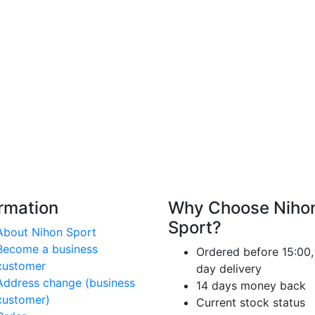
ormation
Why Choose Niho
Sport?
About Nihon Sport
Become a business
Ordered before 15:00,
customer
day delivery
Address change (business
14 days money back
customer)
Current stock status