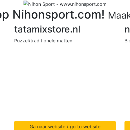
p Nihonsport.com!
Maak
tatamixstore.nl
n
Puzzel/traditionele matten
Bl
Ga naar website / go to website