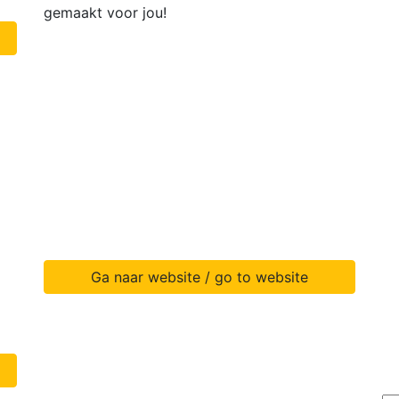
gemaakt voor jou!
Ga naar website / go to website