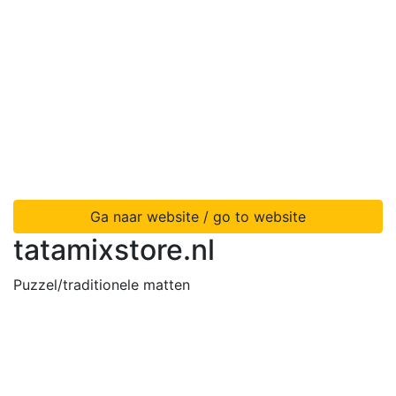
Ga naar website / go to website
tatamixstore.nl
Puzzel/traditionele matten