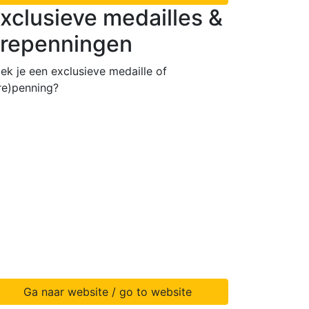
xclusieve medailles &
repenningen
ek je een exclusieve medaille of
re)penning?
Ga naar website / go to website