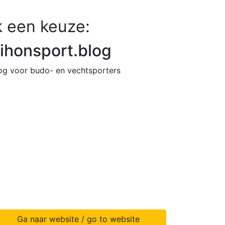
 een keuze:
ihonsport.blog
og voor budo- en vechtsporters
Ga naar website / go to website