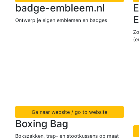
badge-embleem.nl
E
E
Ontwerp je eigen emblemen en badges
Zo
(e
Ga naar website / go to website
Boxing Bag
Bokszakken, trap- en stootkussens op maat