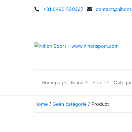
+31 0492 520227
contact@nihonsp
Homepage
Brand
Sport
Catego
Home
/
Geen categorie
/ Product