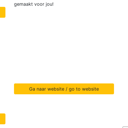
gemaakt voor jou!
Ga naar website / go to website