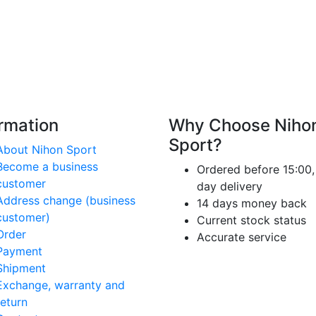
ormation
Why Choose Niho
Sport?
About Nihon Sport
Become a business
Ordered before 15:00,
customer
day delivery
Address change (business
14 days money back
customer)
Current stock status
Order
Accurate service
Payment
Shipment
Exchange, warranty and
return