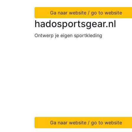
Ga naar website / go to website
hadosportsgear.nl
Ontwerp je eigen sportkleding
Ga naar website / go to website