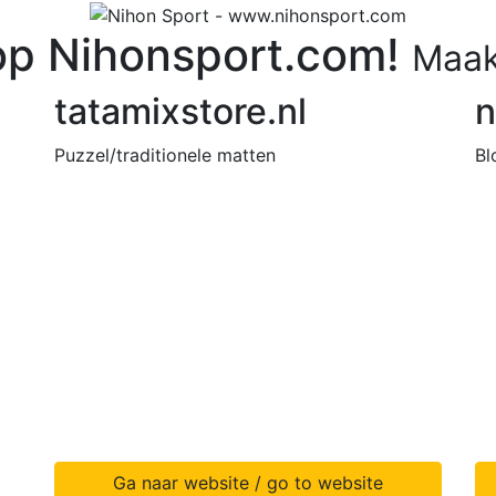
p Nihonsport.com!
Maak
tatamixstore.nl
n
Puzzel/traditionele matten
Bl
Ga naar website / go to website