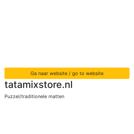
Ga naar website / go to website
tatamixstore.nl
Puzzel/traditionele matten