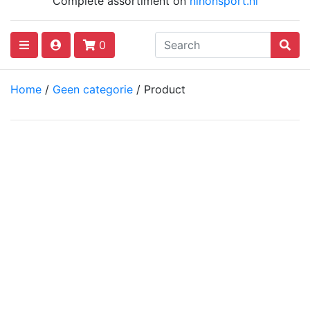
Complete assortiment on
nihonsport.nl
0
Home
/
Geen categorie
/ Product