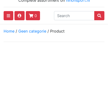
Complete assortiment on
nihonsport.nl
0
Home
/
Geen categorie
/ Product