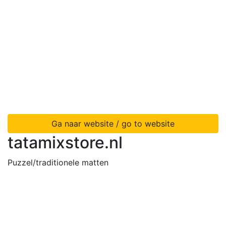
Ga naar website / go to website
tatamixstore.nl
Puzzel/traditionele matten