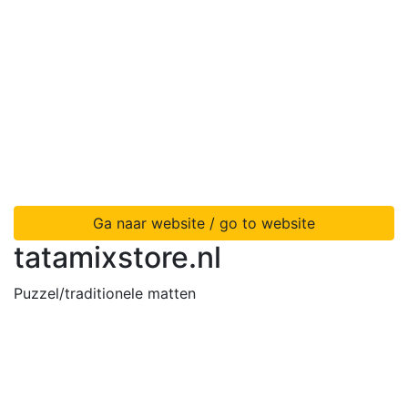
Ga naar website / go to website
tatamixstore.nl
Puzzel/traditionele matten