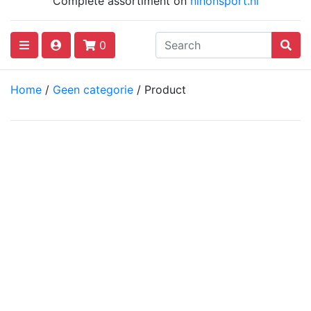
Complete assortiment on
nihonsport.nl
0
Home
/
Geen categorie
/ Product