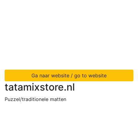
Ga naar website / go to website
tatamixstore.nl
Puzzel/traditionele matten