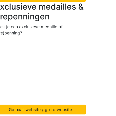
xclusieve medailles &
repenningen
ek je een exclusieve medaille of
re)penning?
Ga naar website / go to website