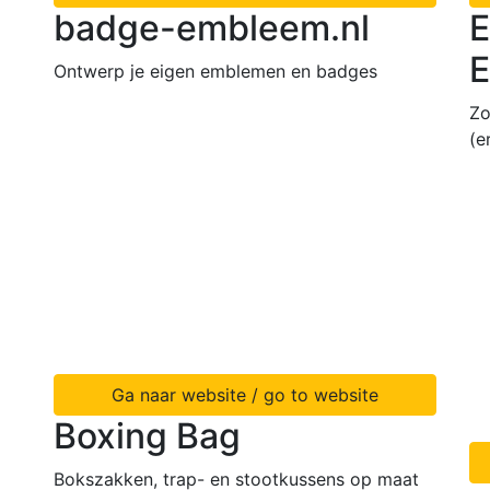
badge-embleem.nl
E
E
Ontwerp je eigen emblemen en badges
Zo
(e
Ga naar website / go to website
Boxing Bag
Bokszakken, trap- en stootkussens op maat