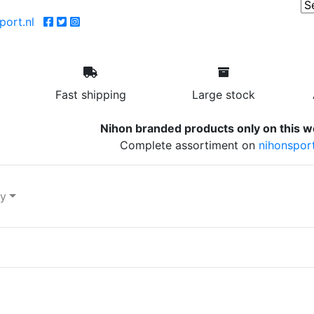
ort.nl
Fast shipping
Large stock
Nihon branded products only on this w
Complete assortiment on
nihonsport
ry