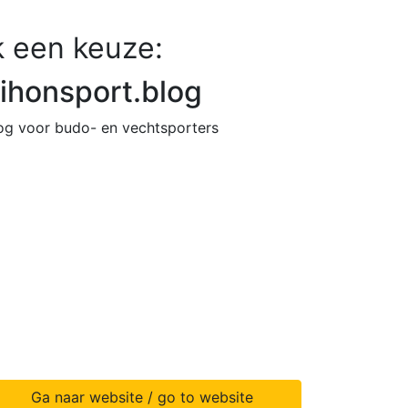
 een keuze:
ihonsport.blog
og voor budo- en vechtsporters
Ga naar website / go to website