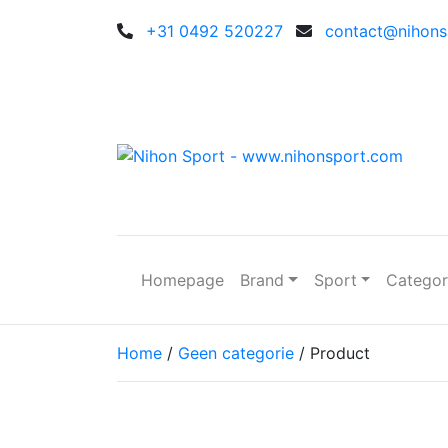
+31 0492 520227
contact@nihonsp
Homepage
Brand
Sport
Catego
Home
/
Geen categorie
/ Product