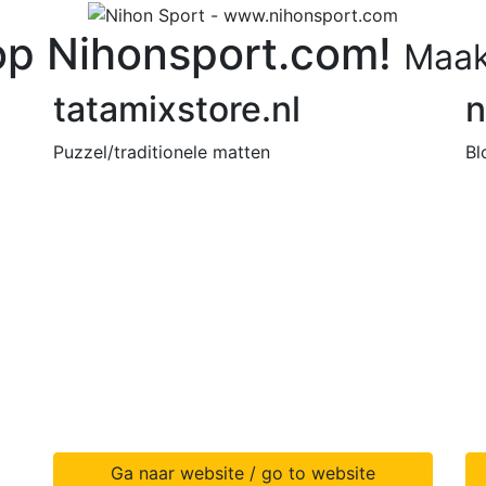
p Nihonsport.com!
Maak
tatamixstore.nl
n
Puzzel/traditionele matten
Bl
Ga naar website / go to website