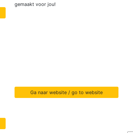
gemaakt voor jou!
Ga naar website / go to website