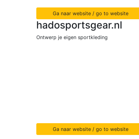
Ga naar website / go to website
hadosportsgear.nl
Ontwerp je eigen sportkleding
Ga naar website / go to website