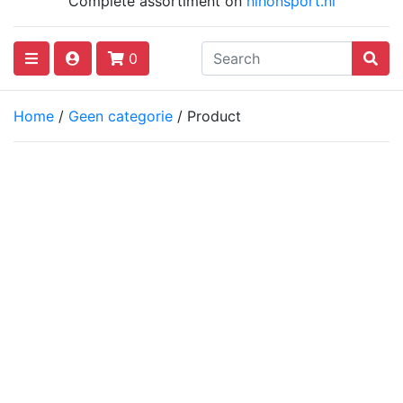
Complete assortiment on
nihonsport.nl
0
Home
/
Geen categorie
/ Product