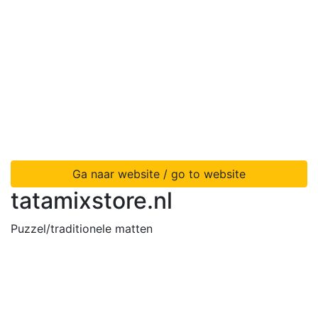
Ga naar website / go to website
tatamixstore.nl
Puzzel/traditionele matten