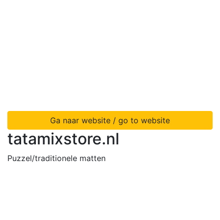
Ga naar website / go to website
tatamixstore.nl
Puzzel/traditionele matten