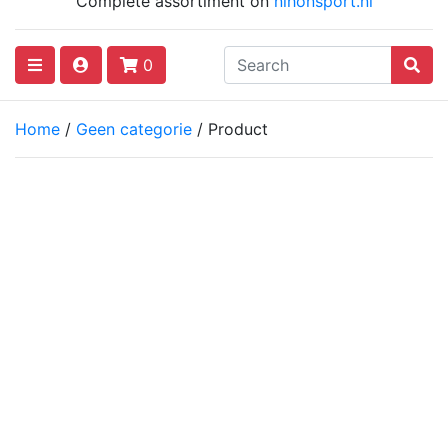
Complete assortiment on
nihonsport.nl
0
Home
/
Geen categorie
/ Product