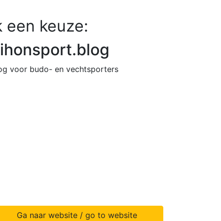
 een keuze:
ihonsport.blog
og voor budo- en vechtsporters
Ga naar website / go to website