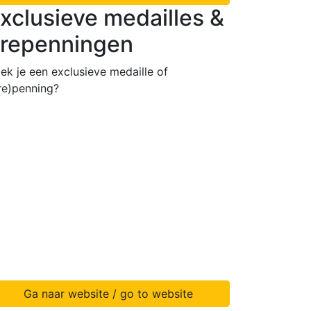
xclusieve medailles &
repenningen
ek je een exclusieve medaille of
re)penning?
Ga naar website / go to website