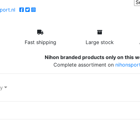
ort.nl
Fast shipping
Large stock
Nihon branded products only on this w
Complete assortiment on
nihonsport
ry