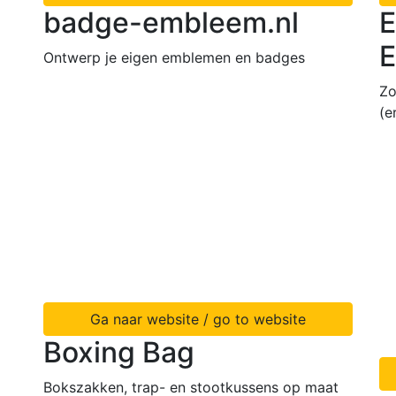
badge-embleem.nl
E
E
Ontwerp je eigen emblemen en badges
Zo
(e
Ga naar website / go to website
Boxing Bag
Bokszakken, trap- en stootkussens op maat