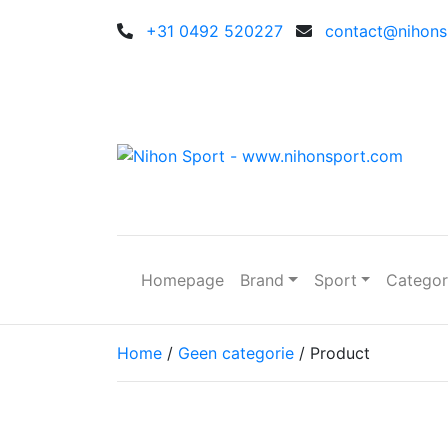
+31 0492 520227
contact@nihonsp
Homepage
Brand
Sport
Catego
Home
/
Geen categorie
/ Product