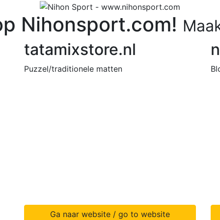
p Nihonsport.com!
Maak
tatamixstore.nl
n
Puzzel/traditionele matten
Bl
Ga naar website / go to website