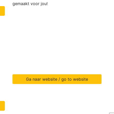
gemaakt voor jou!
Ga naar website / go to website