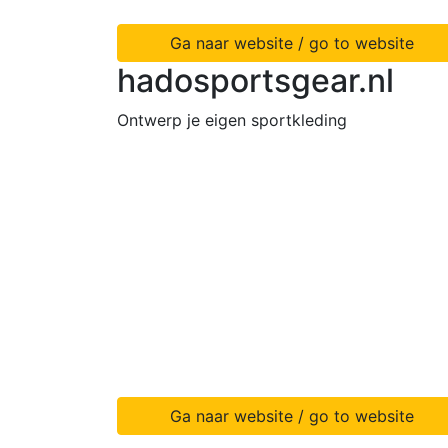
Ga naar website / go to website
hadosportsgear.nl
Ontwerp je eigen sportkleding
Ga naar website / go to website