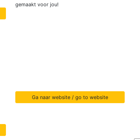
gemaakt voor jou!
Ga naar website / go to website