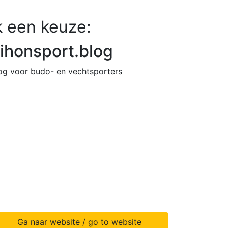
 een keuze:
ihonsport.blog
og voor budo- en vechtsporters
Ga naar website / go to website