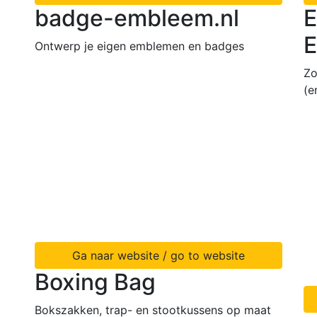
badge-embleem.nl
E
E
Ontwerp je eigen emblemen en badges
Zo
(e
Ga naar website / go to website
Boxing Bag
Bokszakken, trap- en stootkussens op maat