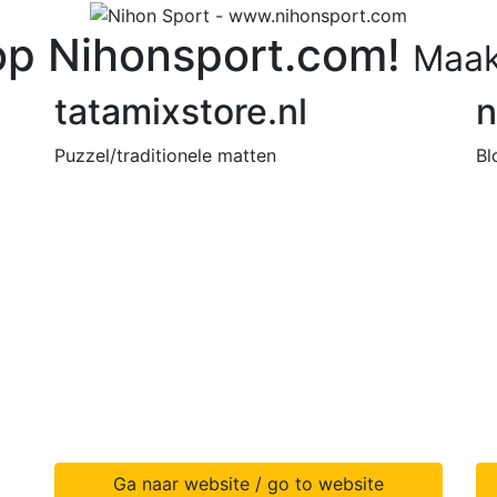
p Nihonsport.com!
Maak
tatamixstore.nl
n
Puzzel/traditionele matten
Bl
Ga naar website / go to website