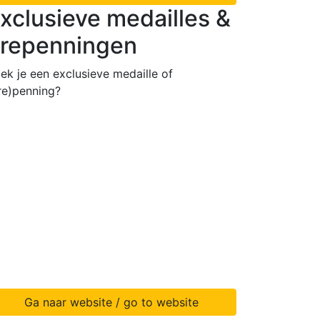
xclusieve medailles &
repenningen
ek je een exclusieve medaille of
re)penning?
Ga naar website / go to website