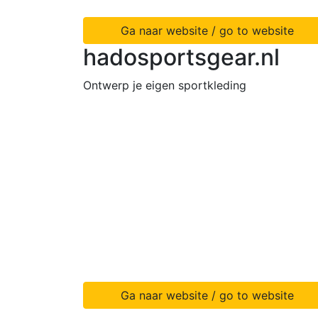
Ga naar website / go to website
hadosportsgear.nl
Ontwerp je eigen sportkleding
Ga naar website / go to website