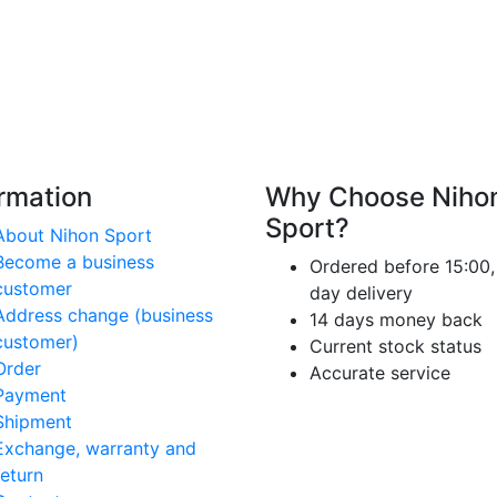
ormation
Why Choose Niho
Sport?
About Nihon Sport
Become a business
Ordered before 15:00,
customer
day delivery
Address change (business
14 days money back
customer)
Current stock status
Order
Accurate service
Payment
Shipment
Exchange, warranty and
return