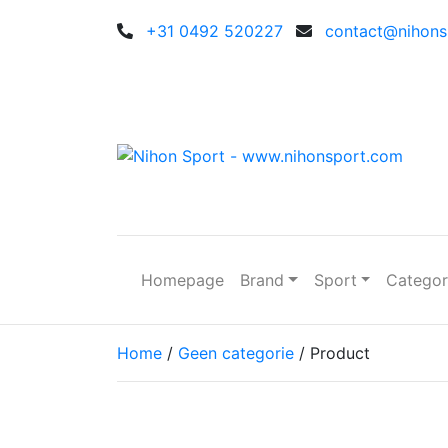
+31 0492 520227
contact@nihonsp
Homepage
Brand
Sport
Catego
Home
/
Geen categorie
/ Product