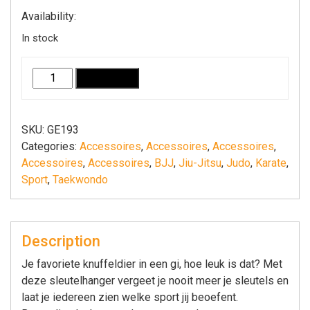
Availability:
In stock
Sleutelhanger
Add to cart
Tijger
in
gi
SKU:
GE193
quantity
Categories:
Accessoires
,
Accessoires
,
Accessoires
,
Accessoires
,
Accessoires
,
BJJ
,
Jiu-Jitsu
,
Judo
,
Karate
,
Sport
,
Taekwondo
Description
Je favoriete knuffeldier in een gi, hoe leuk is dat? Met
deze sleutelhanger vergeet je nooit meer je sleutels en
laat je iedereen zien welke sport jij beoefent.