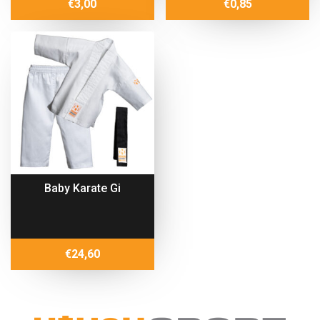
€
3,00
€
0,85
Baby Karate Gi
€
24,60