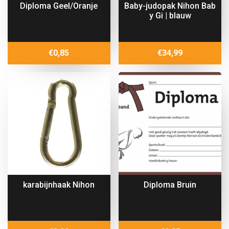
Diploma Geel/Oranje
Baby-judopak Nihon Bab
y Gi | blauw
€
0,85
€
34,99
karabijnhaak Nihon
Diploma Bruin