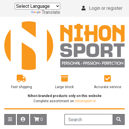
Login or register
Powered by
Translate
Fast shipping
Large stock
Accurate service
Nihon branded products only on this website
Complete assortiment on
nihonsport.nl
0