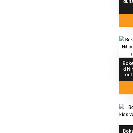
dult
Boke
d Ni
out
Bok