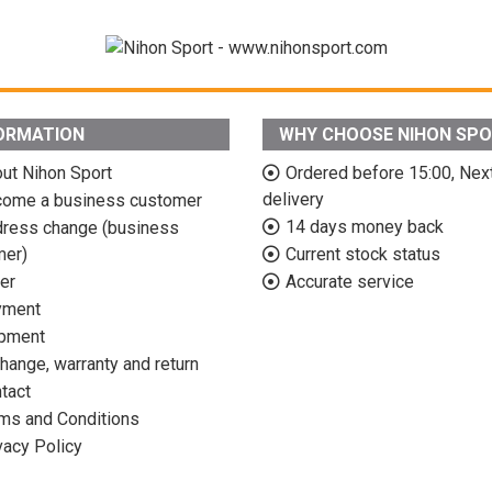
ORMATION
WHY CHOOSE NIHON SP
ut Nihon Sport
Ordered before 15:00, Nex
delivery
ome a business customer
14 days money back
ress change (business
mer)
Current stock status
er
Accurate service
yment
pment
hange, warranty and return
tact
ms and Conditions
vacy Policy