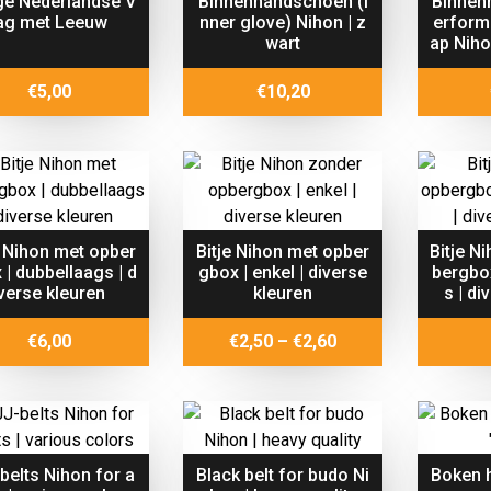
e Nederlandse V
Binnenhandschoen (i
Binnen
ag met Leeuw
nner glove) Nihon | z
erform
wart
ap Niho
€
5,00
€
10,20
e Nihon met opber
Bitje Nihon met opber
Bitje N
 | dubbellaags | d
gbox | enkel | diverse
bergbo
iverse kleuren
kleuren
s | di
Price
€
6,00
€
2,50
–
€
2,60
range:
€2,50
through
€2,60
belts Nihon for a
Black belt for budo Ni
Boken 