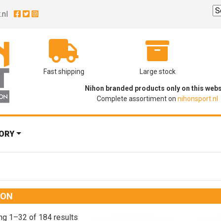
.nl
Fast shipping
Large stock
Nihon branded products only on this webs
Complete assortiment on
nihonsport.nl
ORY
HON
g 1–32 of 184 results