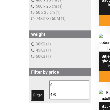
400 x 25 cm
(1)
Badg
l
500 x 25 cm
(1)
60 x 25 cm
(1)
74X37X36CM
(1)
Weight
30KG
(1)
45KG
(1)
60KG
(1)
Bitj
gbox
Filter by price
Min
Max
price
price
Filter
BJJ-