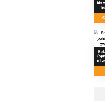
ids 
ho
€
Bok
(oph
n | 