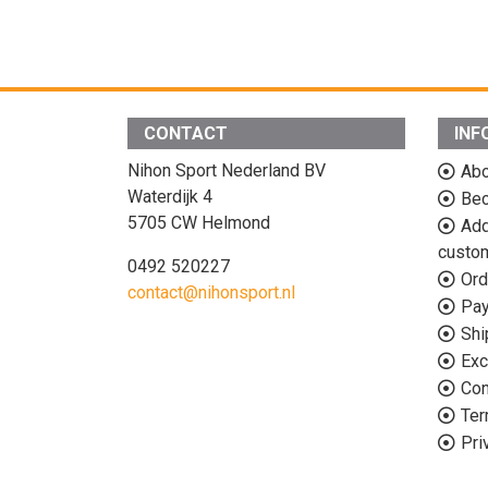
CONTACT
INF
Nihon Sport Nederland BV
Abo
Waterdijk 4
Bec
5705 CW Helmond
Add
custo
0492 520227
Ord
contact@nihonsport.nl
Pa
Shi
Exc
Con
Ter
Pri