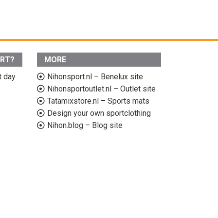
ORT?
MORE
t day
Nihonsport.nl – Benelux site
Nihonsportoutlet.nl – Outlet site
Tatamixstore.nl – Sports mats
Design your own sportclothing
Nihon.blog – Blog site