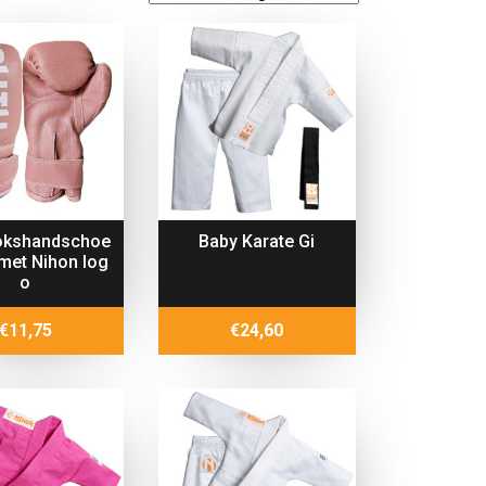
okshandschoe
Baby Karate Gi
 met Nihon log
o
€
11,75
€
24,60