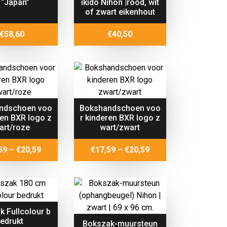
 “Japan”
ikido Nihon |rood, wit
of zwart eikenhout
€
58,60
€
40,50
ndschoen voo
Bokshandschoen voo
ren BXR logo z
r kinderen BXR logo z
art/roze
wart/zwart
Price
Price
59
–
€
20,59
€
17,59
–
€
20,59
range:
range:
€17,59
€17,59
through
through
€20,59
€20,59
k Fullcolour b
edrukt
Bokszak-muursteun