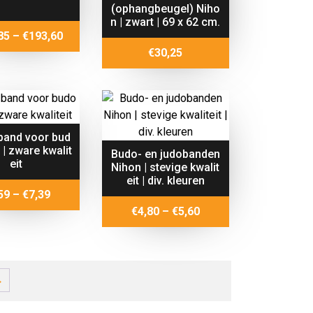
(ophangbeugel) Niho
n | zwart | 69 x 62 cm.
Price
85
–
€
193,60
range:
€
30,25
€125,85
through
€193,60
 band voor bud
 | zware kwalit
Budo- en judobanden
eit
Nihon | stevige kwalit
eit | div. kleuren
Price
59
–
€
7,39
range:
Price
€
4,80
–
€
5,60
€6,59
range:
through
€4,80
€7,39
through
€5,60
→