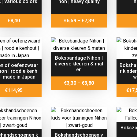
s | various colors
hon | heavy quality
n
Price
€
8,40
€
6,59
–
€
7,39
range:
€6,59
through
€7,39
Boksbandage Nihon |
diverse kleuren & mat
n of oefenzwaar
Boksha
en
hon | rood eikenh
r kinde
 | made in Japan
w
Price
€
3,30
–
€
3,80
range:
€
114,95
€
17,
€3,30
through
€3,80
Boksza
shandschoenen k
Bokshandschoenen v