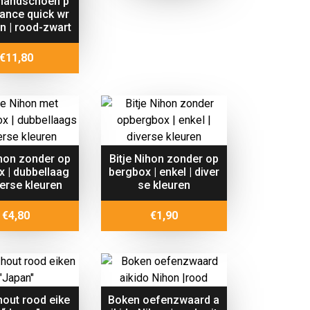
handschoen p
ance quick wr
n | rood-zwart
€
11,80
ihon zonder op
Bitje Nihon zonder op
x | dubbellaag
bergbox | enkel | diver
verse kleuren
se kleuren
€
4,80
€
1,90
hout rood eike
Boken oefenzwaard a