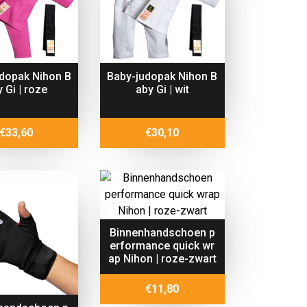
dopak Nihon B
Baby-judopak Nihon B
 Gi | roze
aby Gi | wit
€
33,60
€
30,10
Binnenhandschoen p
erformance quick wr
ap Nihon | roze-zwart
€
11,80