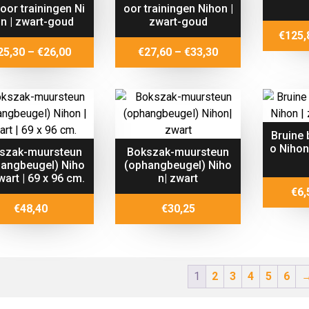
voor trainingen Ni
oor trainingen Nihon |
n | zwart-goud
zwart-goud
€
125,
Price
Price
25,30
–
€
26,00
€
27,60
–
€
33,30
range:
range:
€25,30
€27,60
through
through
€26,00
€33,30
Bruine
o Nihon
szak-muursteun
Bokszak-muursteun
angbeugel) Niho
(ophangbeugel) Niho
zwart | 69 x 96 cm.
n| zwart
€
6,
€
48,40
€
30,25
1
2
3
4
5
6