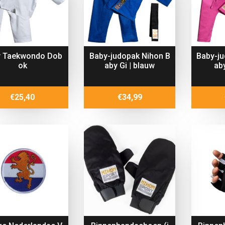
y Taekwondo Dob
Baby-judopak Nihon B
Baby-ju
ok
aby Gi | blauw
aby
€
25,40
€
34,99