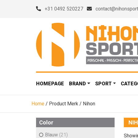
+31 0492 520227
contact@nihonsport
HOMEPAGE
BRAND
SPORT
CATEG
Home
/ Product Merk / Nihon
Color
NI
Blauw
(21)
Showin