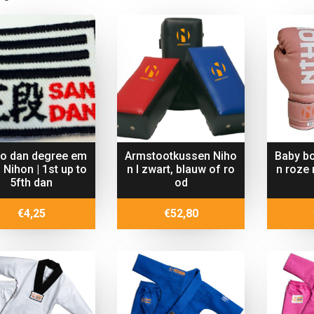
do dan degree em
Armstootkussen Niho
Baby b
 Nihon | 1st up to
n I zwart, blauw of ro
n roze
5fth dan
od
€
4,25
€
52,80