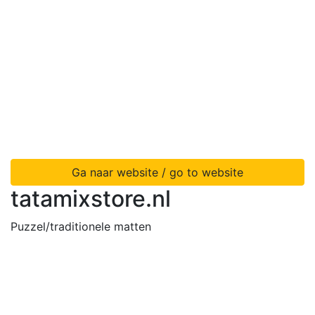
Ga naar website / go to website
tatamixstore.nl
Puzzel/traditionele matten