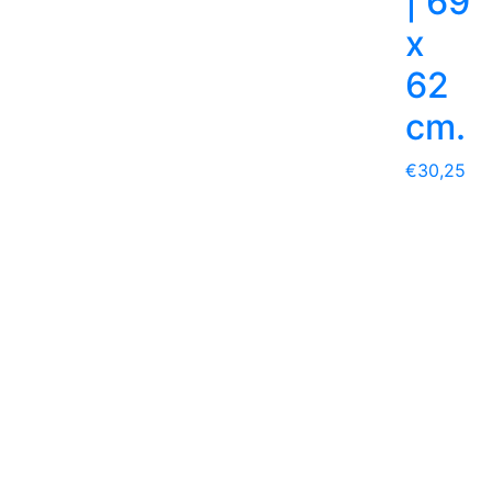
| 69
x
62
cm.
€
30,25